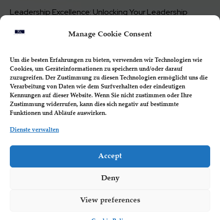
Leadership Excellence: Unlocking Your Leadership
Potential for Business Mastery
Manage Cookie Consent
Marketing Mastery: Strategies for Effective Customer
Engagement
Um die besten Erfahrungen zu bieten, verwenden wir Technologien wie
Financial Management: Mastering Numbers for
Cookies, um Geräteinformationen zu speichern und/oder darauf
Profitability and Sustainable Growth
zuzugreifen. Der Zustimmung zu diesen Technologien ermöglicht uns die
Innovation and Adaptability: Thriving in a Rapidly
Verarbeitung von Daten wie dem Surfverhalten oder eindeutigen
Kennungen auf dieser Website. Wenn Sie nicht zustimmen oder Ihre
Changing Business Landscape
Zustimmung widerrufen, kann dies sich negativ auf bestimmte
Funktionen und Abläufe auswirken.
Dienste verwalten
Book a 1-on-1
Accept
Call Session
Deny
Want Patrick's full attention? Nothing compares
with a live one on one strategy call! You can
View preferences
express all your concerns and get the best and
most straight forward learning experience.