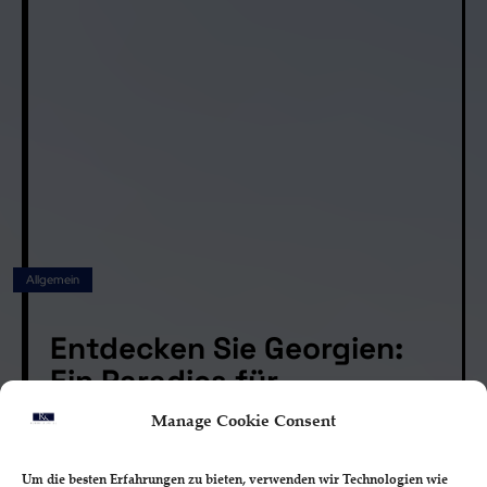
Allgemein
Entdecken Sie Georgien:
Ein Paradies für
Unternehmer und
Manage Cookie Consent
Investoren
Georgien, ein Land am Schnittpunkt von Europa und
Um die besten Erfahrungen zu bieten, verwenden wir Technologien wie