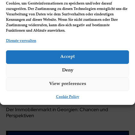
Cookies, um Geräteinformationen zu speichern und/oder darauf
Asien, hat sich zu einem begehrten Ziel für
zuzugreifen. Der Zustimmung zu diesen Technologien ermöglicht uns die
Unternehmer und Investoren entwickelt. Dieser
Verarbeitung von Daten wie dem Surfverhalten oder eindeutigen
Artikel wird Ihnen...
Kennungen auf dieser Website. Wenn Sie nicht zustimmen oder Ihre
Zustimmung widerrufen, kann dies sich negativ auf bestimmte
Funktionen und Abläufe auswirken.
Neueste Beiträge.
Dienste verwalten
Auswirkungen der geopolitischen Lage auf Investitionen
Accept
in Georgien 2024
Die Zukunft der Finanzen: Wichtige Trends für 2024
Deny
Batumi: Das nächste große Zentrum für
Immobilieninvestitionen
View preferences
Warum ist Batumi/Georgien ein Magnet für Investitionen,
Cookie Policy
Immobilien und Business?
Der Immobilienmarkt in Georgien: Chancen und
Perspektiven