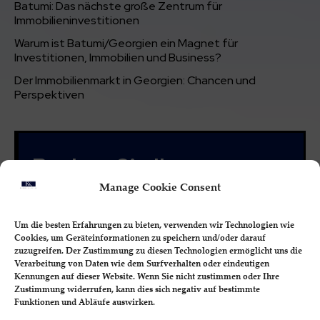
Batumi: Das nächste große Zentrum für
Immobilieninvestitionen
Warum ist Batumi/Georgien ein Magnet für
Investitionen, Immobilien und Business?
Der Immobilienmarkt in Georgien: Chancen und
Perspektiven
Buchen Sie Ihr
unverbindliches
Manage Cookie Consent
Kennenlern-Gespräch
Um die besten Erfahrungen zu bieten, verwenden wir Technologien wie
Cookies, um Geräteinformationen zu speichern und/oder darauf
Sie haben Ihre Traumimmobilie gefunden? Oder
zuzugreifen. Der Zustimmung zu diesen Technologien ermöglicht uns die
wollen Sie mehr über uns und unsere finanziellen
Verarbeitung von Daten wie dem Surfverhalten oder eindeutigen
Dienstleistungen erfahren? Buchen Sie sich
Kennungen auf dieser Website. Wenn Sie nicht zustimmen oder Ihre
unverbindlich und kostenfrei ein Erstgespräch!
Zustimmung widerrufen, kann dies sich negativ auf bestimmte
Funktionen und Abläufe auswirken.