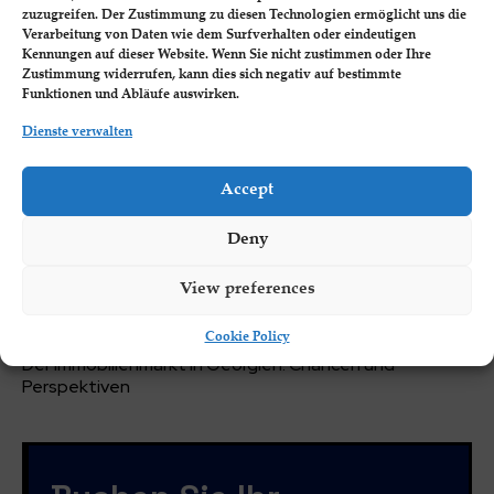
hat eine proaktive Strategie verfolgt, um
zuzugreifen. Der Zustimmung zu diesen Technologien ermöglicht uns die
ausländische Investitionen anzuziehen, und die...
Verarbeitung von Daten wie dem Surfverhalten oder eindeutigen
Kennungen auf dieser Website. Wenn Sie nicht zustimmen oder Ihre
Zustimmung widerrufen, kann dies sich negativ auf bestimmte
Funktionen und Abläufe auswirken.
Neueste Beiträge.
Dienste verwalten
Auswirkungen der geopolitischen Lage auf
Investitionen in Georgien 2024
Accept
Die Zukunft der Finanzen: Wichtige Trends für 2024
Deny
Batumi: Das nächste große Zentrum für
Immobilieninvestitionen
View preferences
Warum ist Batumi/Georgien ein Magnet für
Investitionen, Immobilien und Business?
Cookie Policy
Der Immobilienmarkt in Georgien: Chancen und
Perspektiven