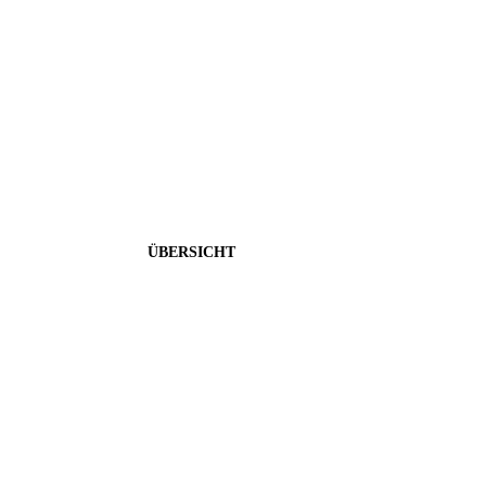
Übersetzungsservice
Wir sprechen Ihre Sprache - Für Sie perfekt aufgestellt, üb
ÜBERSICHT