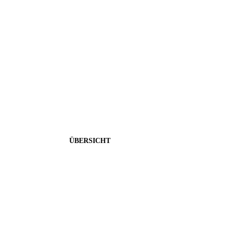
Kostenoptimierung
Kosten und Steuern sparen - Internationale Strategien von 
ÜBERSICHT