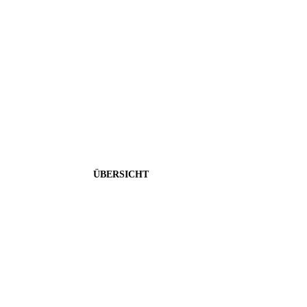
Privatkontoeröffnung
Ihr Schlüssel zu 12% Zinsen und grenzenlosem Banking -
ÜBERSICHT