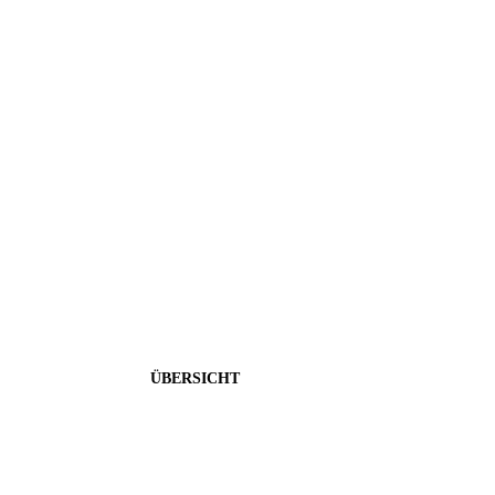
Sicherheitspläne
Bis zu 12% garantierte Zinsen bei Festanlagen oder Immob
ÜBERSICHT