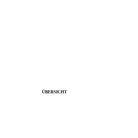
Start-Service Set Up
Schon beim Start perfekt landen - Mit unserem Rundum-S
ÜBERSICHT