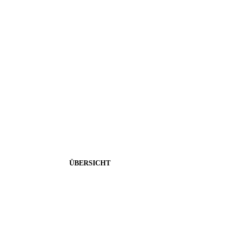
Renditepläne
Maximaler Profit bei geringem Risiko - Unsere Renditepl
ÜBERSICHT