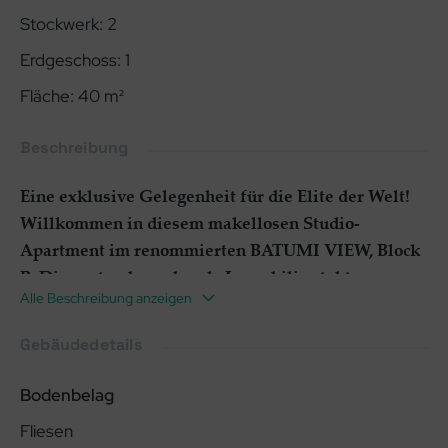
Stockwerk
:
2
Erdgeschoss
:
1
Fläche
:
40
m²
Beschreibung
Eine exklusive Gelegenheit für die Elite der Welt!
Willkommen in diesem makellosen Studio-
Apartment im renommierten BATUMI VIEW, Block
B. Diese atemberaubende Immobilie steht zum
Alle Beschreibung anzeigen
Verkauf und wartet auf einen neuen Eigentümer.
Der Gesamtpreis für dieses außergewöhnliche
Gebäudedetails
Studio-Apartment beträgt $115.000.
Bodenbelag
Ein Schlafzimmer mit Stil
Fliesen
Dieses Studio-Apartment verfügt über ein