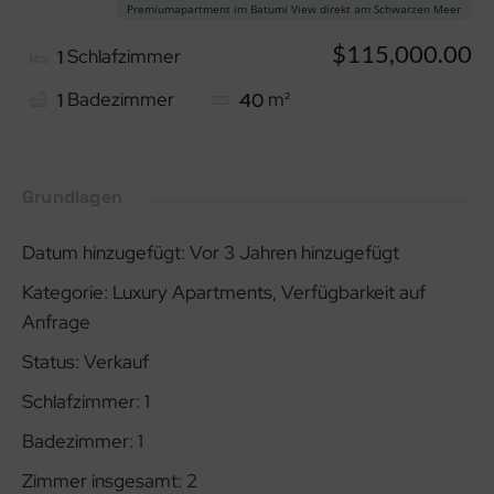
Premiumapartment im Batumi View direkt am Schwarzen Meer
$115,000.00
Schlafzimmer
1
Badezimmer
m²
1
40
Grundlagen
Datum hinzugefügt
:
Vor 3 Jahren hinzugefügt
Kategorie
:
Luxury Apartments
,
Verfügbarkeit auf
Anfrage
Status
:
Verkauf
Schlafzimmer
:
1
Badezimmer
:
1
Zimmer insgesamt
:
2