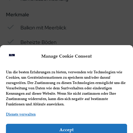
Luxus.
Merkmale
Ein Komplex, der Maßstäbe setzt
Balkon mit Meerblick
BATUMI VIEW plant die Eröffnung eines
Fitnessraums, eines Spas, eines Schwimmbads und
Beheizte Böden
verschiedener Geschäfte, Cafés und Restaurants. In
der Nähe befindet sich ein Park mit Ruhezonen,
Extra Sicherheitsvorkehrungen
Manage Cookie Consent
Spielplätzen, Fitnessgeräten und Springbrunnen.
Die gute Luftqualität und die Möglichkeit, im
Hochwertige Beleuchtung
Um die besten Erfahrungen zu bieten, verwenden wir Technologien wie
Freien zu arbeiten, tragen zu Ihrem Wohlbefinden
Cookies, um Geräteinformationen zu speichern und/oder darauf
Alle Annehmlichkeiten & Merkmale anzeigen
bei. Die großen Fenster bieten einen
zuzugreifen. Der Zustimmung zu diesen Technologien ermöglicht uns die
Verarbeitung von Daten wie dem Surfverhalten oder eindeutigen
atemberaubenden Blick auf den Park, das Meer und
Kennungen auf dieser Website. Wenn Sie nicht zustimmen oder Ihre
die Promenade. Dieses Studio-Apartment ist ideal
Zustimmung widerrufen, kann dies sich negativ auf bestimmte
Funktionen und Abläufe auswirken.
für den Eigenbedarf oder zur Vermietung geeignet.
Dienste verwalten
Ihre Investition in die Zukunft
Accept
Ihr Komfort und Wohlgefühl sind bei BATUMI