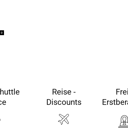
0
huttle
Reise -
Fre
ce
Discounts
Erstbe