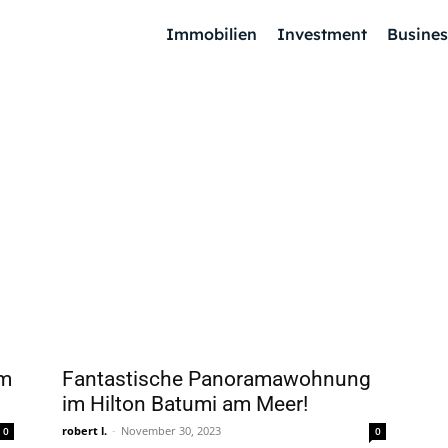
Immobilien
Investment
Busines
im
Fantastische Panoramawohnung
im Hilton Batumi am Meer!
robert l.
-
November 30, 2023
0
0