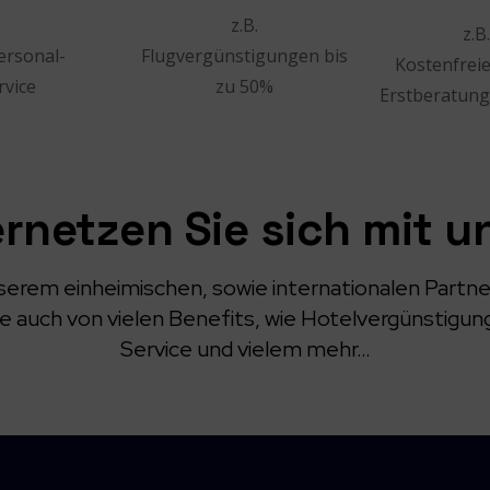
z.B.
z.B.
Personal-
Flugvergünstigungen bis
Kostenfreie
rvice
zu 50%
Erstberatung 
rnetzen Sie sich mit u
erem einheimischen, sowie internationalen Partn
Sie auch von vielen Benefits, wie Hotelvergünstigun
Service und vielem mehr…