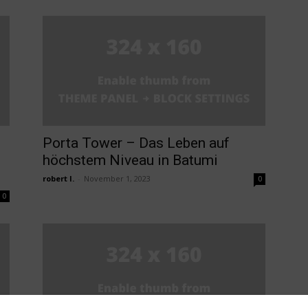
Porta Tower – Das Leben auf
höchstem Niveau in Batumi
robert l.
-
November 1, 2023
0
0