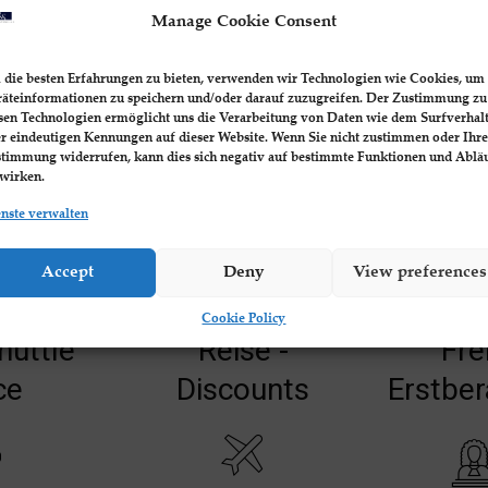
Manage Cookie Consent
Premiumapartment im Batumi
die besten Erfahrungen zu bieten, verwenden wir Technologien wie Cookies, um
View direkt am Schwarzen Meer
äteinformationen zu speichern und/oder darauf zuzugreifen. Der Zustimmung zu
sen Technologien ermöglicht uns die Verarbeitung von Daten wie dem Surfverhal
robert l.
-
Oktober 31, 2023
0
0
r eindeutigen Kennungen auf dieser Website. Wenn Sie nicht zustimmen oder Ihre
timmung widerrufen, kann dies sich negativ auf bestimmte Funktionen und Ablä
wirken.
nste verwalten
Accept
Deny
View preferences
Cookie Policy
huttle
Reise -
Fre
ce
Discounts
Erstbe