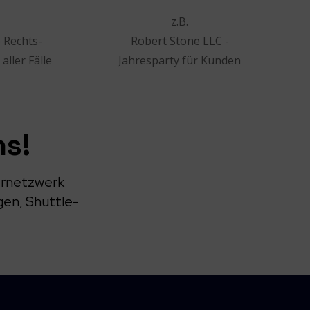
z.B.
 Rechts-
Robert Stone LLC -
aller Fälle
Jahresparty für Kunden
ns!
ernetzwerk
gen, Shuttle-