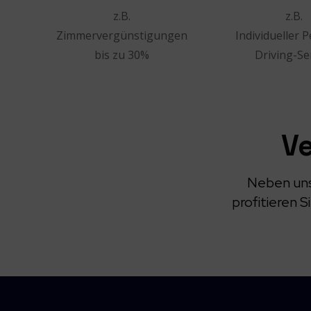
z.B.
z.B.
Zimmervergünstigungen
Individueller 
bis zu 30%
Driving-Se
Ve
Neben uns
profitieren 