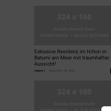
Exklusive Residenz im Hilton in
Batumi am Meer mit traumhafter
Aussicht!
robert l.
-
November 30, 2023