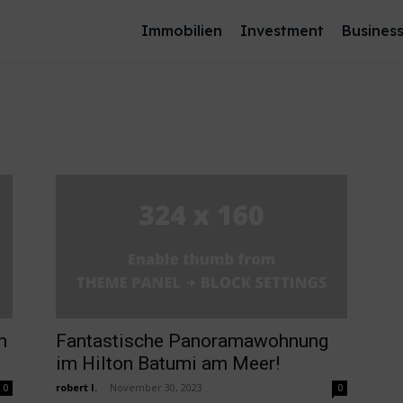
Immobilien
Investment
Busines
m
Fantastische Panoramawohnung
im Hilton Batumi am Meer!
robert l.
-
November 30, 2023
0
0