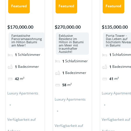
Featured
Featured
Featured
$270,000.00
$170,000.00
$135,000.00
Exklusive
Fantastische
Porta Tower -
Residenz im
Panoramawohnung
Das Leben auf
Hilton in Batumi
im Hilton Batumi
höchstem Nivea
am Meer mit
am Meer!
in Batumi
traumhafter
Aussicht!
Schlafzimmer
Schlafzimm
1
1
Schlafzimmer
1
Badezimmer
Badezimm
1
1
Badezimmer
1
m²
m²
42
41
m²
58
Luxury Apartments
Luxury Apartmen
Luxury Apartments
Verfügbarkeit auf
Verfügbarkeit auf
Verfügbarkeit auf