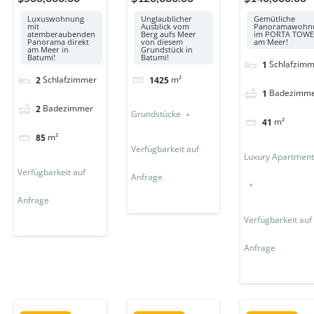
Unglaublicher
Luxuswohnung
Gemütliche
Ausblick vom
mit
Panoramawohn
Berg aufs Meer
atemberaubenden
im PORTA TOW
von diesem
Panorama direkt
am Meer!
Grundstück in
am Meer in
Batumi!
Batumi!
Schlafzimm
1
m²
Schlafzimmer
1425
2
Badezimm
1
Badezimmer
2
Grundstücke
m²
41
m²
85
Verfügbarkeit auf
Luxury Apartmen
Verfügbarkeit auf
Anfrage
Anfrage
Verfügbarkeit auf
Anfrage