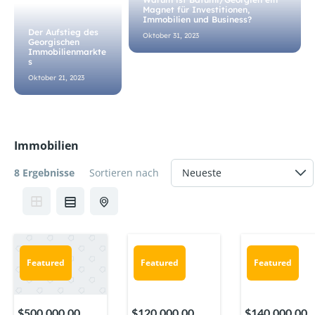
Magnet für Investitionen,
Immobilien und Business?
Der Aufstieg des
Oktober 31, 2023
Georgischen
Immobilienmarkte
s
Oktober 21, 2023
Immobilien
8 Ergebnisse
Sortieren nach
Featured
Featured
Featured
$120,000.00
$500,000.00
$140,000.00