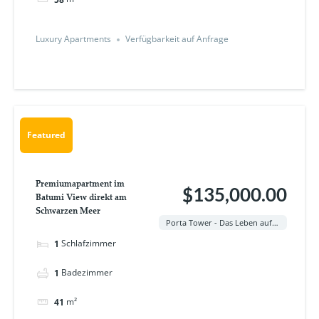
Luxury Apartments
Verfügbarkeit auf Anfrage
Featured
Premiumapartment im
$135,000.00
Batumi View direkt am
Schwarzen Meer
Porta Tower - Das Leben auf höchstem Niveau in Batumi
Schlafzimmer
1
Badezimmer
1
m²
41