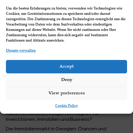
Investoren und Unternehmer, die ihr Geschäft auf
die nächste Stufe heben möchten, finden in
Um die besten Erfahrungen zu bieten, verwenden wir Technologien wie
Georgien ein Tor zu internationalen Märkten. Dieses
Cookies, um Geräteinformationen zu speichern und/oder darauf
vielfältige Land, das...
zuzugreifen. Der Zustimmung zu diesen Technologien ermöglicht uns die
Verarbeitung von Daten wie dem Surfverhalten oder eindeutigen
Kennungen auf dieser Website. Wenn Sie nicht zustimmen oder Ihre
Zustimmung widerrufen, kann dies sich negativ auf bestimmte
Funktionen und Abläufe auswirken.
1
2
3
Dienste verwalten
Neueste Beiträge.
Accept
Auswirkungen der geopolitischen Lage auf
Investitionen in Georgien 2024
Deny
Die Zukunft der Finanzen: Wichtige Trends für 2024
View preferences
Batumi: Das nächste große Zentrum für
Immobilieninvestitionen
Cookie Policy
Warum ist Batumi/Georgien ein Magnet für
Investitionen, Immobilien und Business?
Der Immobilienmarkt in Georgien: Chancen und