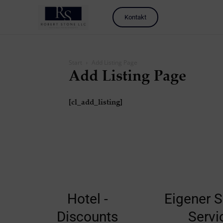
Kontakt
Start
Add Listing Page
Add Listing Page
[cl_add_listing]
Hotel -
Eigener S
Discounts
Servi