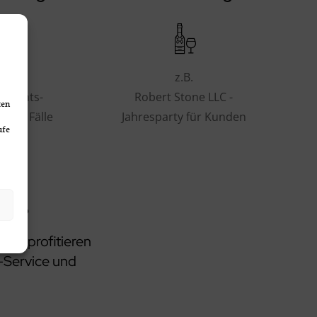
.
z.B.
 Rechts-
Robert Stone LLC -
ten
aller Fälle
Jahresparty für Kunden
ufe
ns!
erk profitieren
e-Service und