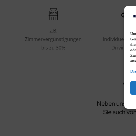
z.B.
z.B.
Um 
Zimmervergünstigungen
Individueller 
Ger
die
bis zu 30%
Driving-Se
ode
Zus
aus
Die
Ve
Neben unserem 
Sie auch von