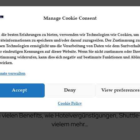
Manage Cookie Consent
z.B.
z.B
die besten Erfahrungen zu bieten, verwenden wir Technologien wie Cookies, um
Personal-
Flugvergünstigungen bis
äteinformationen zu speichern und/oder darauf zuzugreifen. Der Zustimmung zu
Kostenfreie
sen Technologien ermöglicht uns die Verarbeitung von Daten wie dem Surfverhal
rvice
zu 50%
Erstberatung 
r eindeutigen Kennungen auf dieser Website. Wenn Sie nicht zustimmen oder Ihre
timmung widerrufen, kann dies sich negativ auf bestimmte Funktionen und Ablä
wirken.
nste verwalten
rnetzen Sie sich mit u
Accept
Deny
View preferences
Cookie Policy
einheimischen, sowie internationalen Partnernetzw
 vielen Benefits, wie Hotelvergünstigungen, Shuttl
vielem mehr…