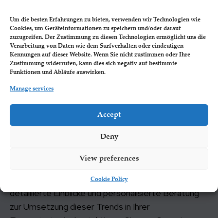
Anbieter auszugeben. Dies ist besonders wichtig,
um sich in einem wettbewerbsintensiven Markt
Um die besten Erfahrungen zu bieten, verwenden wir Technologien wie
Cookies, um Geräteinformationen zu speichern und/oder darauf
abzuheben und langfristige Kundenbeziehungen
zuzugreifen. Der Zustimmung zu diesen Technologien ermöglicht uns die
aufzubauen​ (
Exploding Topics
)​.
Verarbeitung von Daten wie dem Surfverhalten oder eindeutigen
Kennungen auf dieser Website. Wenn Sie nicht zustimmen oder Ihre
Zustimmung widerrufen, kann dies sich negativ auf bestimmte
Fazit
Funktionen und Abläufe auswirken.
Manage services
Diese Trends bieten immense Möglichkeiten für
Investoren und Unternehmen, die bereit sind, sich
Accept
anzupassen und innovative Ansätze zu verfolgen.
Bei International Finance sind wir bestrebt, unsere
Deny
Kunden dabei zu unterstützen, diese Trends zu
View preferences
nutzen und nachhaltige, profitable
Investitionsstrategien zu entwickeln. Für
Cookie Policy
detaillierte Einblicke und personalisierte Beratung
zur Umsetzung dieser Trends in Ihrer